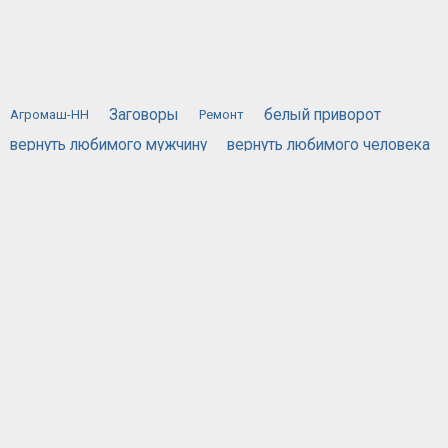
Заговоры
белый приворот
Агромаш-НН
Ремонт
вернуть любимого мужчину
вернуть любимого человека
вернуть любимую
вызов духов
действующий приворот
порча
жестяная банка
приворожить любимого человека
приворот по фотографии
привороты
самый сильный приворот
сглаз
хочу вернуть мужа
черная магия приворот
черный приворот
эффективный приворот