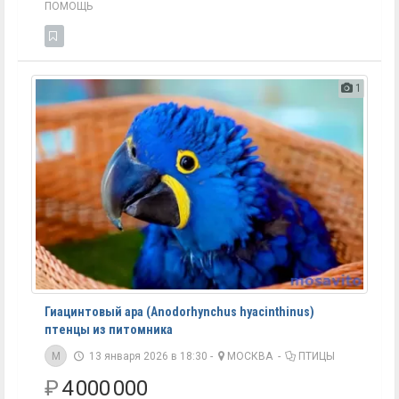
ПОМОЩЬ
1
Гиацинтовый ара (Anodorhynchus hyacinthinus)
птенцы из питомника
M
13 января 2026 в 18:30 -
МОСКВА
-
ПТИЦЫ
₽
4 000 000