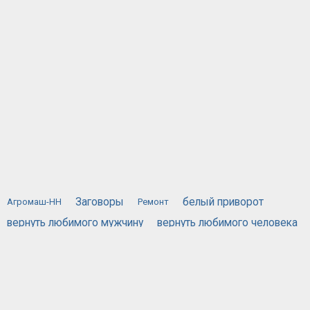
Заговоры
белый приворот
Агромаш-НН
Ремонт
вернуть любимого мужчину
вернуть любимого человека
вернуть любимую
вызов духов
действующий приворот
порча
жестяная банка
приворожить любимого человека
приворот по фотографии
привороты