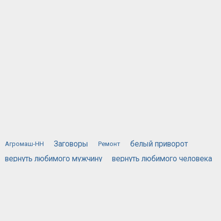
Заговоры
белый приворот
Агромаш-НН
Ремонт
вернуть любимого мужчину
вернуть любимого человека
вернуть любимую
вызов духов
действующий приворот
порча
жестяная банка
приворожить любимого человека
приворот по фотографии
привороты