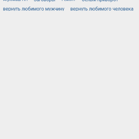
вернуть любимого мужчину
вернуть любимого человека
вернуть любимую
вызов духов
действующий приворот
порча
жестяная банка
приворожить любимого человека
приворот по фотографии
привороты
самый сильный приворот
сглаз
хочу вернуть мужа
черная магия приворот
черный приворот
эффективный приворот
ОБЪЯВЛЕНИЙ